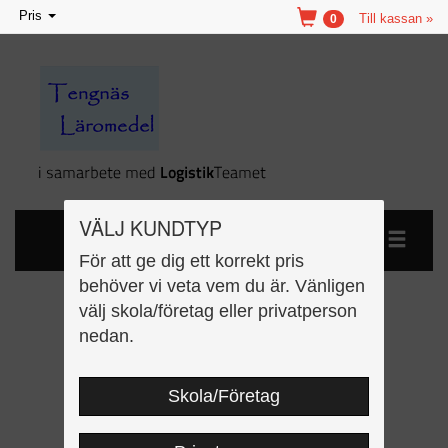
Toggle
Pris
Till kassan »
0
navigation
VÄLJ KUNDTYP
För att ge dig ett korrekt pris
behöver vi veta vem du är. Vänligen
välj skola/företag eller privatperson
My first read and learn
nedan.
kopieringsunderlag
Skola/Företag