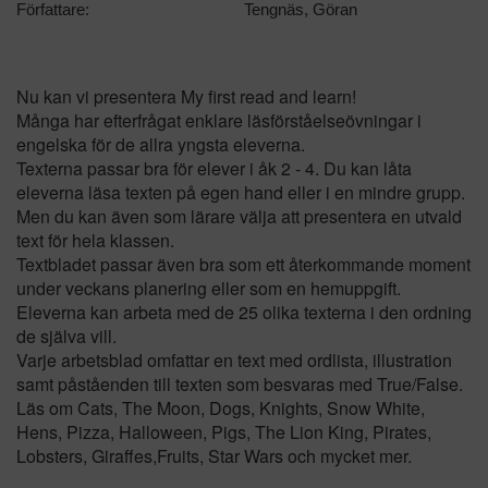
Författare:
Tengnäs, Göran
Nu kan vi presentera My first read and learn!
Många har efterfrågat enklare läsförståelseövningar i
engelska för de allra yngsta eleverna.
Texterna passar bra för elever i åk 2 - 4. Du kan låta
eleverna läsa texten på egen hand eller i en mindre grupp.
Men du kan även som lärare välja att presentera en utvald
text för hela klassen.
Textbladet passar även bra som ett återkommande moment
under veckans planering eller som en hemuppgift.
Eleverna kan arbeta med de 25 olika texterna i den ordning
de själva vill.
Varje arbetsblad omfattar en text med ordlista, illustration
samt påståenden till texten som besvaras med True/False.
Läs om Cats, The Moon, Dogs, Knights, Snow White,
Hens, Pizza, Halloween, Pigs, The Lion King, Pirates,
Lobsters, Giraffes,Fruits, Star Wars och mycket mer.