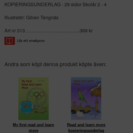
KOPIERINGSUNDERLAG - 29 sidor Skolår 2 - 4
Illustratör: Göran Tengnäs
Art nr 313…………………...…….…..369 kr
Andra som köpt denna produkt köpte även:
My first read and learn
Read and learn more
more
kopieringsunderlag