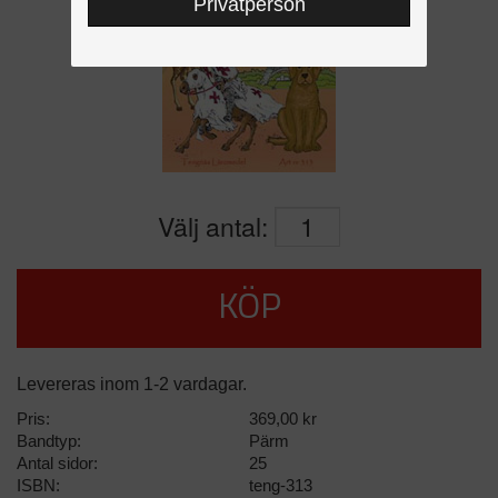
Privatperson
Välj antal:
KÖP
Levereras inom 1-2 vardagar.
Pris:
369,00 kr
Bandtyp:
Pärm
Antal sidor:
25
ISBN:
teng-313