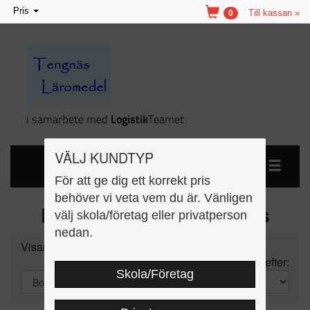
Toggle
Pris
Till kassan »
0
navigation
VÄLJ KUNDTYP
För att ge dig ett korrekt pris
behöver vi veta vem du är. Vänligen
Förskola - Förskoleklass
välj skola/företag eller privatperson
nedan.
Visar 33 st artiklar
Sortera efter:
Skola/Företag