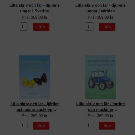
Lilla skriv och lär - djurens
Lilla skriv och lär - djurens
ungar i Sverige
ungar i världen
kopieringsunderlag
kopieringsunderlag
Pris: 369,00 kr
Pris: 369,00 kr
Köp
Köp
Lilla skriv och lär - fjärilar
Lilla skriv och lär - fordon
och andra småkryp
och maskiner
kopieringsunderlag
kopieringsunderlag
Pris: 369,00 kr
Pris: 369,00 kr
Köp
Köp