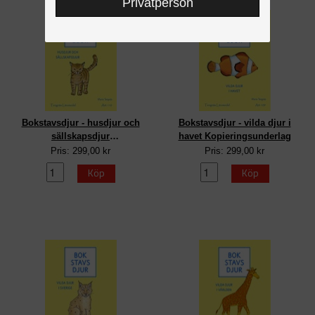
Privatperson
Bokstavsdjur - husdjur och
Bokstavsdjur - vilda djur i
sällskapsdjur
havet Kopieringsunderlag
Kopieringsunderlag
Pris: 299,00 kr
Pris: 299,00 kr
Köp
Köp