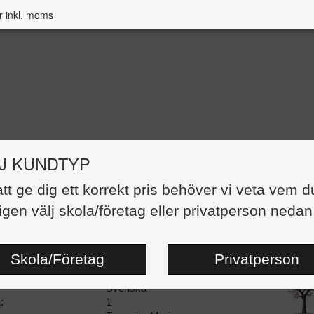
r inkl. moms
J KUNDTYP
 runt i naturen Kopieringsunderlag
att ge dig ett korrekt pris behöver vi veta vem d
igen välj skola/företag eller privatperson nedan
369,00 kr
:
Kopieringsunderlag
dor:
48
Skola/Företag
Privatperson
teng-522
ngsdatum:
20170515
Svenska
:
1