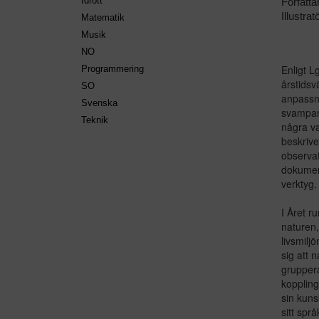
Idrott
Författa
Illustratö
Matematik
Musik
NO
Enligt L
Programmering
årstidsv
SO
anpassnin
Svenska
svampar
Teknik
några va
beskriv
observat
dokument
verktyg.
I Året r
naturen,
livsmilj
sig att 
grupper
koppling
sin kuns
sitt spr