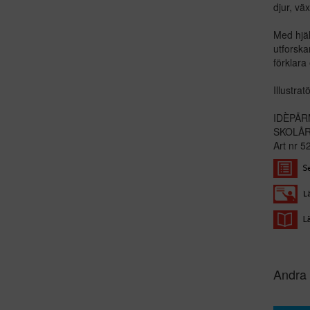
djur, vä
Med hjäl
utforska
förklara
Illustrat
IDÈPÄR
SKOLÅR 
Art nr
Andra 