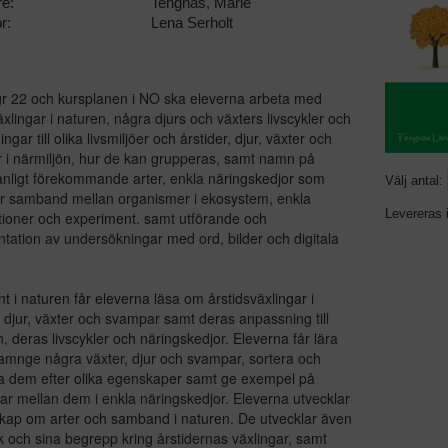
re:
Tengnäs, Marie
r:
Lena Serholt
gr 22 och kursplanen i NO ska eleverna arbeta med
äxlingar i naturen, några djurs och växters livscykler och
gar till olika livsmiljöer och årstider, djur, växter och
 i närmiljön, hur de kan grupperas, samt namn på
nligt förekommande arter, enkla näringskedjor som
Välj antal:
er samband mellan organismer i ekosystem, enkla
Levereras 
ioner och experiment. samt utförande och
ation av undersökningar med ord, bilder och digitala
unt i naturen får eleverna läsa om årstidsväxlingar i
 djur, växter och svampar samt deras anpassning till
ön, deras livscykler och näringskedjor. Eleverna får lära
namnge några växter, djur och svampar, sortera och
a dem efter olika egenskaper samt ge exempel på
ar mellan dem i enkla näringskedjor. Eleverna utvecklar
kap om arter och samband i naturen. De utvecklar även
åk och sina begrepp kring årstidernas växlingar, samt