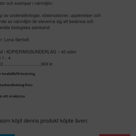
xter och svampar i närmiljön.
p av undersökningar, observationer, upplevelser och
nde av närmiljön lär eleverna sig att beskriva och
 enkla biologiska samband.
ör: Lena Serholt
M / KOPIERIMGSUNDERLAG ~ 40 sidor
1 - 4
 522……………………...369 kr
som köpt denna produkt köpte även: