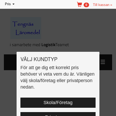
Toggle
Pris
Till kassan »
0
navigation
VÄLJ KUNDTYP
För att ge dig ett korrekt pris
behöver vi veta vem du är. Vänligen
välj skola/företag eller privatperson
Enkel Biologi 7-9 - del 2
nedan.
Kopieringsunderlag
Skola/Företag