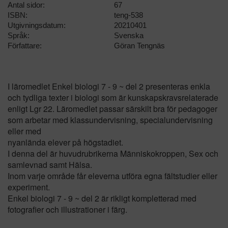
Antal sidor:
67
ISBN:
teng-538
Utgivningsdatum:
20210401
Språk:
Svenska
Författare:
Göran Tengnäs
I läromedlet Enkel biologi 7 - 9 ~ del 2 presenteras enkla
och tydliga texter i biologi som är kunskapskravsrelaterade
enligt Lgr 22. Läromedlet passar särskilt bra för pedagoger
som arbetar med klassundervisning, specialundervisning
eller med
nyanlända elever på högstadiet.
I denna del är huvudrubrikerna Människokroppen, Sex och
samlevnad samt Hälsa.
Inom varje område får eleverna utföra egna fältstudier eller
experiment.
Enkel biologi 7 - 9 ~ del 2 är rikligt kompletterad med
fotografier och illustrationer i färg.