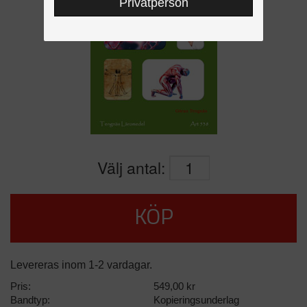
Privatperson
Välj antal:
KÖP
Levereras inom 1-2 vardagar.
Pris:
549,00 kr
Bandtyp:
Kopieringsunderlag