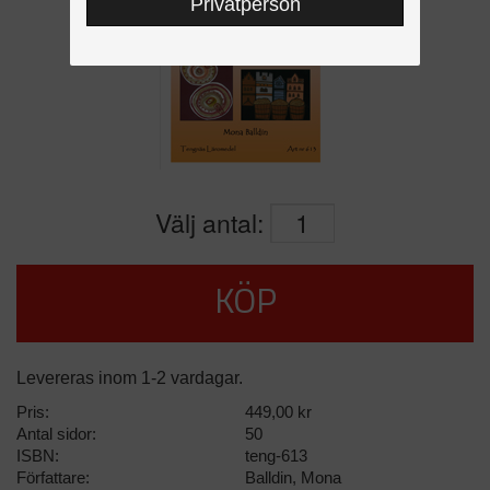
Privatperson
Välj antal:
KÖP
Levereras inom 1-2 vardagar.
Pris:
449,00 kr
Antal sidor:
50
ISBN:
teng-613
Författare:
Balldin, Mona