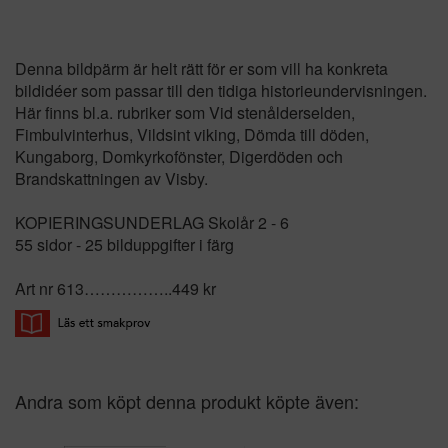
Denna bildpärm är helt rätt för er som vill ha konkreta
bildidéer som passar till den tidiga historieundervisningen.
Här finns bl.a. rubriker som Vid stenålderselden,
Fimbulvinterhus, Vildsint viking, Dömda till döden,
Kungaborg, Domkyrkofönster, Digerdöden och
Brandskattningen av Visby.
KOPIERINGSUNDERLAG Skolår 2 - 6
55 sidor - 25 bilduppgifter i färg
Art nr 613……………..449 kr
Andra som köpt denna produkt köpte även: