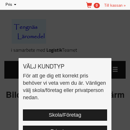
Toggle
Pris
Till kassan »
0
navigation
VÄLJ KUNDTYP
För att ge dig ett korrekt pris
behöver vi veta vem du är. Vänligen
välj skola/företag eller privatperson
Bildbanken Historia 1 Idépärm
nedan.
kopieringsunderlag
Skola/Företag