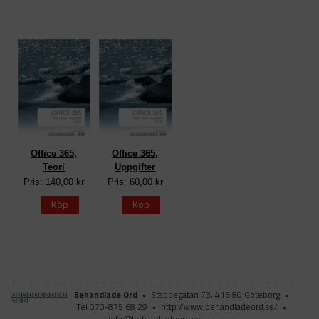
Office 365,
Office 365,
Teori
Uppgifter
Pris: 140,00 kr
Pris: 60,00 kr
Köp
Köp
Behandlade Ord
•
Stabbegatan 73, 416 80 Göteborg
•
Tel 070-875 68 29
•
http://www.behandladeord.se/
•
info@behandladeord.se