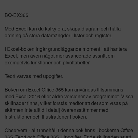
BO-EX365
Med Excel kan du kalkylera, skapa diagram och hålla
ordning på stora datamängder i listor och register.
I Excel-boken ingår grundläggande moment i att hantera
Excel, men även något mer avancerade avsnitt om
exempelvis funktioner och pivottabeller.
Teori varvas med uppgifter.
Boken om Excel Office 365 kan användas tillsammans
med Excel 2016 eller äldre versioner av programmet. Vissa
skillnader finns, vilket förstås medför att det som visas på
skärmen inte alltid i detalj överensstämmer med
instruktioner och illustrationer i boken.
Observera - allt innehåll i denna bok finns i böckerna Office
365, Teori och Office 365, Uppgifter. Enda skillnaden är att