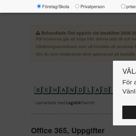
Företag/Skola
Privatperson
prise
Behandlade Ord upphör vid årsskiftet 2026-2
Pdf-böckerna går att köpa från denna sida till och 
Utbildningsanordnare som vill fortsätta att använda h
Om du som studerande blivit uppmanad att beställa 
VÄL
För 
Vänl
Office 365, Uppgifter