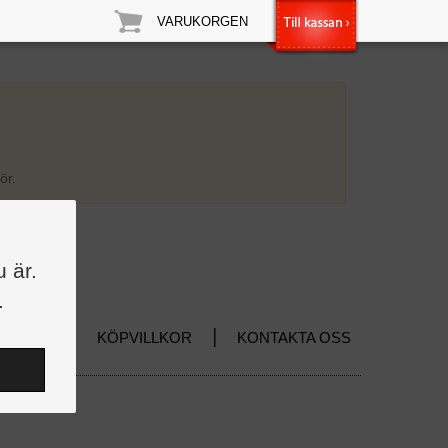
VARUKORGEN
ör.
u är.
.
|
|
HEM
KÖPVILLKOR
KONTAKTA OSS