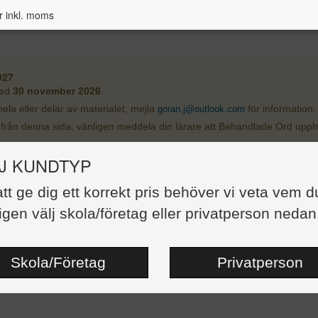
r inkl. moms
027
med
30 november 2026
.
ela eller delar av materialet, mejla
för information.
goran.j@outlook.com
från denna sida, vänligen meddela din lärare att Behandlade Ord upph
J KUNDTYP
att ge dig ett korrekt pris behöver vi veta vem d
igen välj skola/företag eller privatperson nedan
Skola/Företag
Privatperson