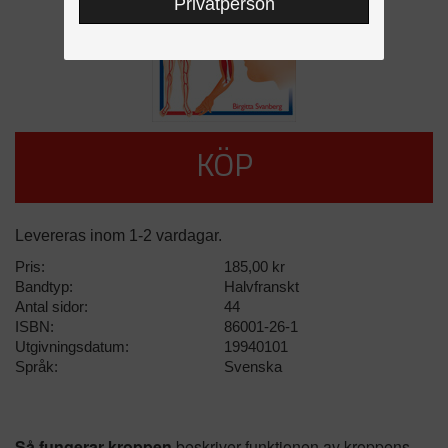
Privatperson
KÖP
Levereras inom 1-2 vardagar.
Pris:
185,00 kr
Bandtyp:
Halvfranskt
Antal sidor:
44
ISBN:
86001-26-1
Utgivningsdatum:
19940101
Språk:
Svenska
Så fungerar kroppen
beskriver funktionen av kroppens