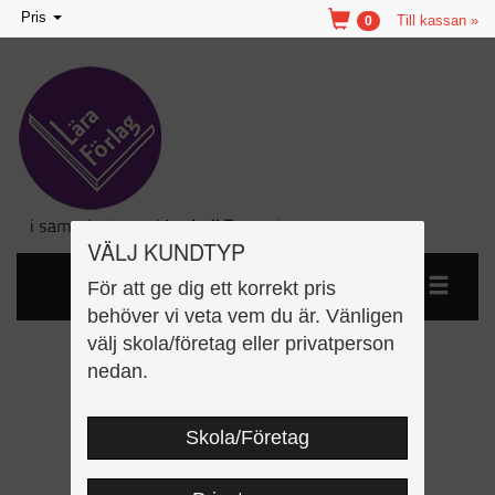
Toggle
Pris
Till kassan »
0
navigation
VÄLJ KUNDTYP
För att ge dig ett korrekt pris
behöver vi veta vem du är. Vänligen
välj skola/företag eller privatperson
Så fungerar kroppen
nedan.
Skola/Företag