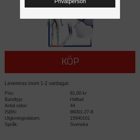
Privatperson
KÖP
Levereras inom 1-2 vardagar.
Pris:
81,00 kr
Bandtyp:
Häftad
Antal sidor:
44
ISBN:
86001-27-8
Utgivningsdatum:
19940101
Språk:
Svenska