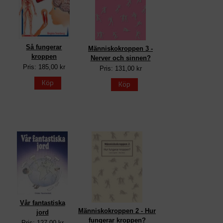
Så fungerar
Människokroppen 3 -
kroppen
Nerver och sinnen?
Pris: 185,00 kr
Pris: 131,00 kr
Köp
Köp
Vår fantastiska
Människokroppen 2 - Hur
jord
fungerar kroppen?
Pris: 127,00 kr