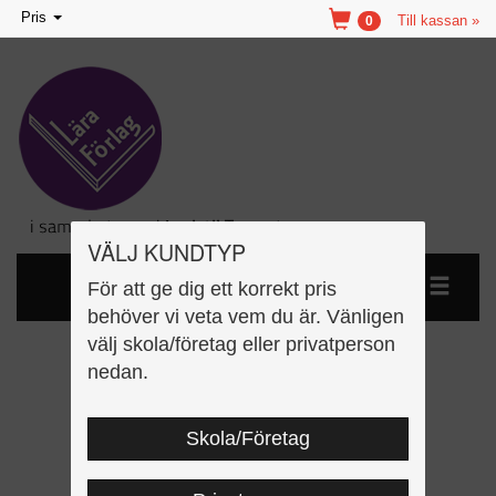
Toggle
Pris
Till kassan »
0
navigation
VÄLJ KUNDTYP
För att ge dig ett korrekt pris
behöver vi veta vem du är. Vänligen
välj skola/företag eller privatperson
Så fungerar kroppen
nedan.
arbetsbok
Skola/Företag