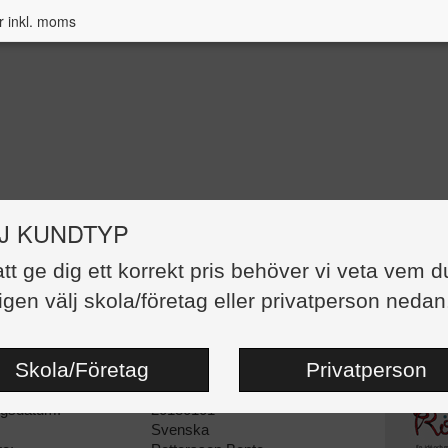
r inkl. moms
J KUNDTYP
att ge dig ett korrekt pris behöver vi veta vem d
 trådar
igen välj skola/företag eller privatperson nedan
316,00 kr
:
Häftad
Skola/Företag
Privatperson
dor:
64
87139-20-8
ngsdatum:
20130101
Svenska