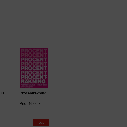
n B
Procenträkning
Pris: 46,00 kr
Köp