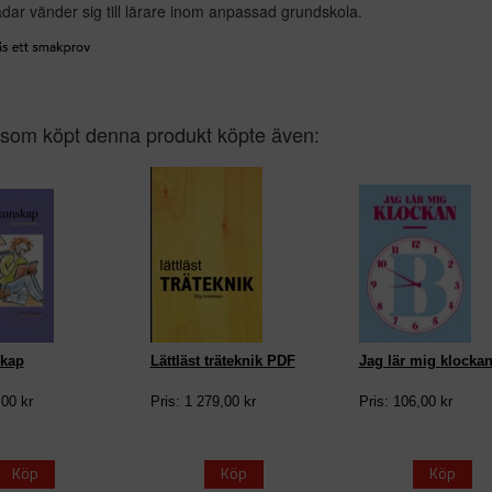
dar vänder sig till lärare inom anpassad grundskola.
som köpt denna produkt köpte även:
kap
Lättläst träteknik PDF
Jag lär mig klocka
,00 kr
Pris: 1 279,00 kr
Pris: 106,00 kr
Köp
Köp
Köp