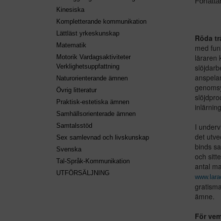
Författa
Kinesiska
Kompletterande kommunikation
Lättläst yrkeskunskap
Röda tr
Matematik
med fun
läraren 
Motorik Vardagsaktiviteter
slöjdarb
Verklighetsuppfattning
anspelar
Naturorienterande ämnen
genomsy
Övrig litteratur
slöjdpro
Praktisk-estetiska ämnen
inlärning
Samhällsorienterade ämnen
I underv
Samtalsstöd
det utve
Sex samlevnad och livskunskap
binds s
Svenska
och sitt
Tal-Språk-Kommunikation
antal ma
UTFÖRSÄLJNING
www.lara
gratisma
ämne.
För ve