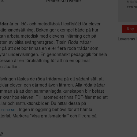
re:
Pettersson Bente
ådar
är en idé- och metodikbok i textilslöjd för elever
Köp
ktionsnedsättning. Boken ger exempel både på hur
kan arbeta metodisk med elevens inlärning och på
Levereras 
eten av olika svårighetsgrad. Titeln
Röda trådar
 på att det bör finnas en eller flera röda trådar som
rar undervisningen. En genomtänkt pedagogik för hela
cessen är en förutsättning för att nå en optimal
ssituation.
isningen fästes de röda trådarna på ett sådant sätt att
cklar eleven och därmed även läraren. Alla röda trådar
amman så att den sammanlagda kunskapen blir befäst
er kvar hos eleven. Till läromedlet finns PDF-filer med ett
llar och instruktionsbilder. Du hittar dessa på
. Ingen inloggning behövs för att hämta
online.se
terial. Markera ”Visa gratismaterial” och filtrera på
m?