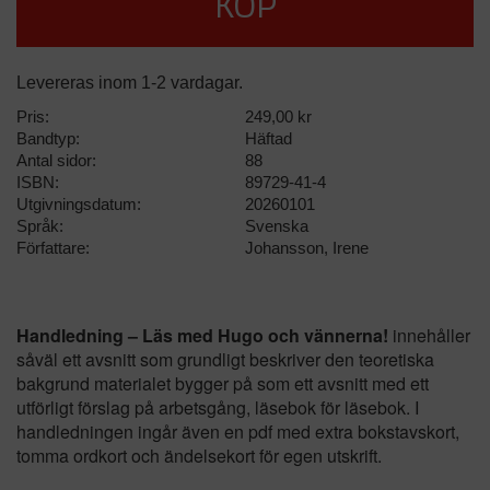
KÖP
Levereras inom 1-2 vardagar.
Pris:
249,00 kr
Bandtyp:
Häftad
Antal sidor:
88
ISBN:
89729-41-4
Utgivningsdatum:
20260101
Språk:
Svenska
Författare:
Johansson, Irene
Handledning – Läs med Hugo och vännerna!
innehåller
såväl ett avsnitt som grundligt beskriver den teoretiska
bakgrund materialet bygger på som ett avsnitt med ett
utförligt förslag på arbetsgång, läsebok för läsebok. I
handledningen ingår även en pdf med extra bokstavskort,
tomma ordkort och ändelsekort för egen utskrift.