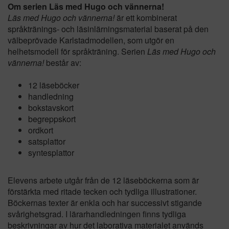
Om serien Läs med Hugo och vännerna!
Läs med Hugo och vännerna!
är ett kombinerat
språktränings- och läsinlärningsmaterial baserat på den
välbeprövade Karlstadmodellen, som utgör en
helhetsmodell för språkträning. Serien
Läs med Hugo och
vännerna!
består av:
12 läseböcker
handledning
bokstavskort
begreppskort
ordkort
satsplattor
syntesplattor
Elevens arbete utgår från de 12 läseböckerna som är
förstärkta med ritade tecken och tydliga illustrationer.
Böckernas texter är enkla och har successivt stigande
svårighetsgrad. I lärarhandledningen finns tydliga
beskrivningar av hur det laborativa materialet används