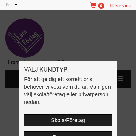
Toggle
Pris
Till kassan »
0
navigation
VÄLJ KUNDTYP
För att ge dig ett korrekt pris
behöver vi veta vem du är. Vänligen
välj skola/företag eller privatperson
Hugo och vännerna -
nedan.
Handledning
Skola/Företag