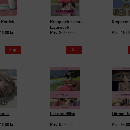
 Kortlek
Kropp och hälsa -
Kroppen: 
Lärarwebb
116,00 kr
Pris: 263,00 kr
Pris: 116,0
Köp
Köp
ortlek
Lär om: Hälsa
Lär om: 
116,00 kr
Pris: 95,00 kr
Pris: 95,00