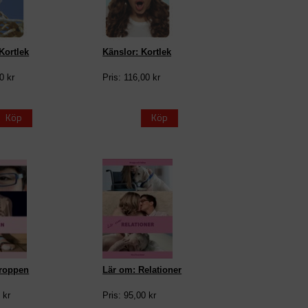
Kortlek
Känslor: Kortlek
0 kr
Pris: 116,00 kr
Köp
Köp
Kroppen
Lär om: Relationer
 kr
Pris: 95,00 kr