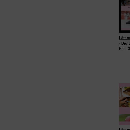
Lätt 
- Digit
Pris: 
Lätt o