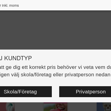
r inkl. moms
J KUNDTYP
att ge dig ett korrekt pris behöver vi veta vem d
asläromedel - Kropp och hälsa
igen välj skola/företag eller privatperson nedan
st artiklar
Skola/Företag
Privatperson