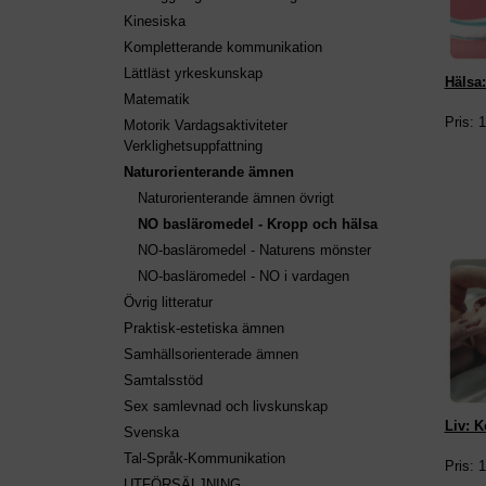
Kinesiska
Kompletterande kommunikation
Lättläst yrkeskunskap
Hälsa:
Matematik
Pris: 
Motorik Vardagsaktiviteter
Verklighetsuppfattning
Naturorienterande ämnen
Naturorienterande ämnen övrigt
NO basläromedel - Kropp och hälsa
NO-basläromedel - Naturens mönster
NO-basläromedel - NO i vardagen
Övrig litteratur
Praktisk-estetiska ämnen
Samhällsorienterade ämnen
Samtalsstöd
Sex samlevnad och livskunskap
Liv: K
Svenska
Tal-Språk-Kommunikation
Pris: 
UTFÖRSÄLJNING