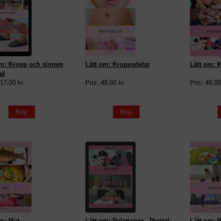
om: Kropp och sinnen
Lätt om: Kroppsdelar
Lätt om: 
al
317,00 kr
Pris: 48,00 kr
Pris: 48,00
Köp
Köp
m: Mat
Lätt om: Relationer - Digital
Lätt om: 