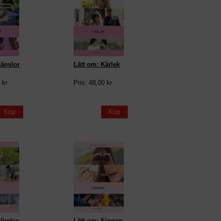
Känslor
Lätt om: Kärlek
 kr
Pris: 48,00 kr
Köp
Köp
Rörelse
Lätt om: Sinnen