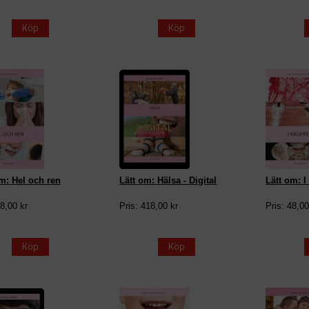
Köp
Köp
m: Hel och ren
Lätt om: Hälsa - Digital
Lätt om: 
48,00 kr
Pris: 418,00 kr
Pris: 48,00
Köp
Köp