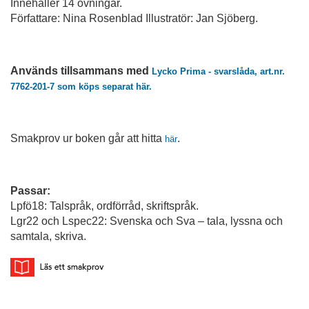
Innehåller 14 övningar.
Författare: Nina Rosenblad Illustratör: Jan Sjöberg.
Används tillsammans med
Lycko Prima - svarslåda, art.nr.
7762-201-7 som köps separat här.
Smakprov ur boken går att hitta
.
här
Passar:
Lpfö18: Talspråk, ordförråd, skriftspråk.
Lgr22 och Lspec22: Svenska och Sva – tala, lyssna och
samtala, skriva.