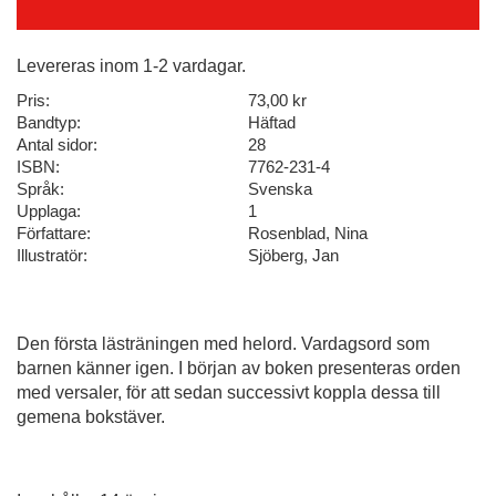
Levereras inom 1-2 vardagar.
Pris:
73,00 kr
Bandtyp:
Häftad
Antal sidor:
28
ISBN:
7762-231-4
Språk:
Svenska
Upplaga:
1
Författare:
Rosenblad, Nina
Illustratör:
Sjöberg, Jan
Den första lästräningen med helord. Vardagsord som
barnen känner igen. I början av boken presenteras orden
med versaler, för att sedan successivt koppla dessa till
gemena bokstäver.