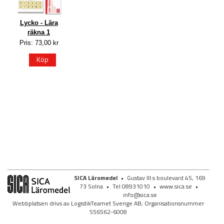
Lycko - Lära
räkna 1
Pris: 73,00 kr
Köp
SICA Läromedel
•
Gustav III:s boulevard 45, 169
73 Solna
•
Tel 08931010
•
www.sica.se
•
info@sica.se
Webbplatsen drivs av LogistikTeamet Sverige AB, Organisationsnummer
556562-6008