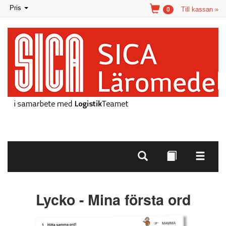
Toggle
Pris
Till kassan »
0
navigation
Lycko - Mina första ord