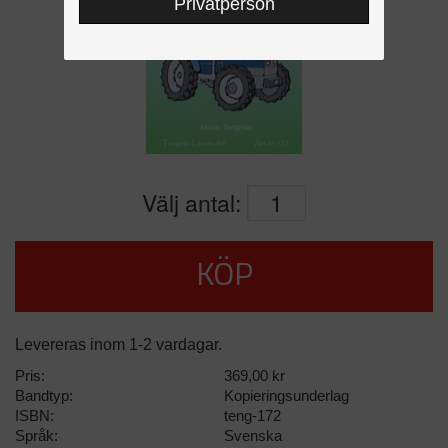
Privatperson
Välj antal:
KÖP
Levereras inom 1-2 vardagar.
Pris:
369,00 kr
Bandtyp:
Kopieringsunderlag
ISBN:
teng-172
Språk:
Svenska