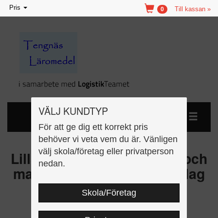
Toggle
Pris
Till kassan »
0
navigation
VÄLJ KUNDTYP
För att ge dig ett korrekt pris
behöver vi veta vem du är. Vänligen
välj skola/företag eller privatperson
Lilla skriv och lär - fordon och
nedan.
maskiner kopieringsunderlag
Skola/Företag