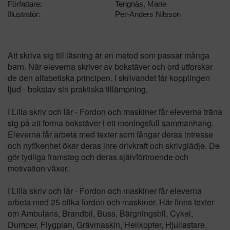
Författare:
Tengnäs, Marie
Illustratör:
Per-Anders Nilsson
Att skriva sig till läsning är en metod som passar många
barn. När eleverna skriver av bokstäver och ord utforskar
de den alfabetiska principen. I skrivandet får kopplingen
ljud - bokstav sin praktiska tillämpning.
I Lilla skriv och lär - Fordon och maskiner får eleverna träna
sig på att forma bokstäver i ett meningsfull sammanhang.
Eleverna får arbeta med texter som fångar deras intresse
och nyfikenhet ökar deras inre drivkraft och skrivglädje. De
gör tydliga framsteg och deras självförtroende och
motivation växer.
I Lilla skriv och lär - Fordon och maskiner får eleverna
arbeta med 25 olika fordon och maskiner. Här finns texter
om Ambulans, Brandbil, Buss, Bärgningsbil, Cykel,
Dumper, Flygplan, Grävmaskin, Helikopter, Hjullastare,