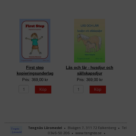
First step
Läs och lär - husdjur och
kopieringsunderlag
sällskapsdjur
Pris: 369,00 kr
Pris: 369,00 kr
Köp
Köp
Tengnäs Läromedel
•
Bivägen 7, 311 72 Falkenberg
•
Tel
0346-50 206
•
www.tengnäs.se
•