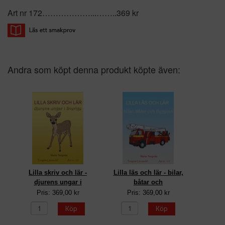
Art nr 172………………...……..369 kr
Andra som köpt denna produkt köpte även:
Lilla skriv och lär -
Lilla läs och lär - bilar,
djurens ungar i
båtar och
Pris: 369,00 kr
Pris: 369,00 kr
Köp
Köp