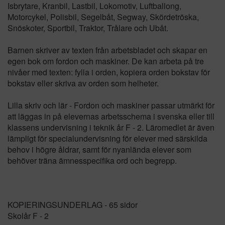
Isbrytare, Kranbil, Lastbil, Lokomotiv, Luftballong,
Motorcykel, Polisbil, Segelbåt, Segway, Skördetröska,
Snöskoter, Sportbil, Traktor, Trålare och Ubåt.
Barnen skriver av texten från arbetsbladet och skapar en
egen bok om fordon och maskiner. De kan arbeta på tre
nivåer med texten: fylla i orden, kopiera orden bokstav för
bokstav eller skriva av orden som helheter.
Lilla skriv och lär - Fordon och maskiner passar utmärkt för
att läggas in på elevernas arbetsschema i svenska eller till
klassens undervisning i teknik år F - 2. Läromedlet är även
lämpligt för specialundervisning för elever med särskilda
behov i högre åldrar, samt för nyanlända elever som
behöver träna ämnesspecifika ord och begrepp.
KOPIERINGSUNDERLAG - 65 sidor
Skolår F - 2