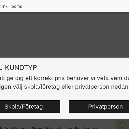
r inkl. moms
J KUNDTYP
matte - diagnoser kopieringsunderlag
att ge dig ett korrekt pris behöver vi veta vem d
igen välj skola/företag eller privatperson nedan
499,00 kr
:
Pärm
dor:
134
Skola/Företag
Privatperson
teng-261
e är ett komplett läromedel som hjälper dig att se hur