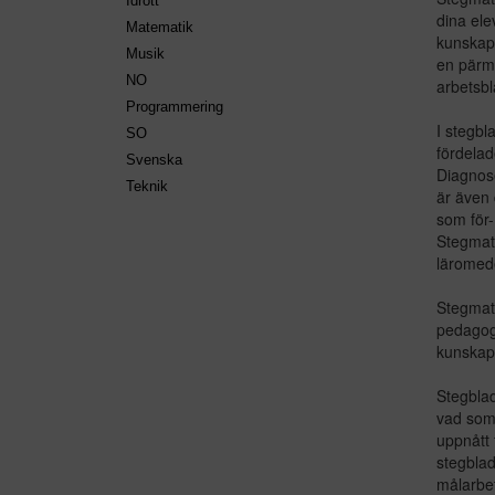
Idrott
dina ele
Matematik
kunskaps
Musik
en pärm
NO
arbetsbl
Programmering
I stegbl
SO
fördelad
Svenska
Diagnose
Teknik
är även 
som för-
Stegmatt
läromede
Stegmatt
pedagoge
kunskaps
Stegblad
vad som 
uppnått f
stegblad
målarbete