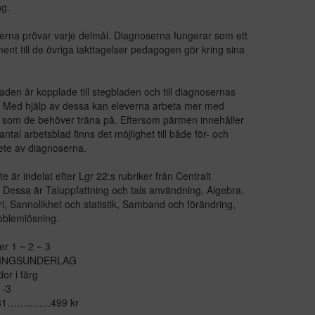
ng.
rna prövar varje delmål. Diagnoserna fungerar som ett
nt till de övriga iakttagelser pedagogen gör kring sina
aden är kopplade till stegbladen och till diagnosernas
. Med hjälp av dessa kan eleverna arbeta mer med
som de behöver träna på. Eftersom pärmen innehåller
 antal arbetsblad finns det möjlighet till både för- och
ete av diagnoserna.
e är indelat efter Lgr 22:s rubriker från Centralt
. Dessa är Taluppfattning och tals användning, Algebra,
, Sannolikhet och statistik, Samband och förändring,
oblemlösning.
r 1 ~ 2 ~ 3
RINGSUNDERLAG
or i färg
1-3
261……..…...499 kr