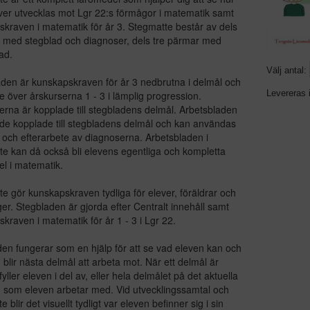
ver utvecklas mot Lgr 22:s förmågor i matematik samt
kraven i matematik för år 3. Stegmatte består av dels
 med stegblad och diagnoser, dels tre pärmar med
ad.
Välj antal:
aden är kunskapskraven för år 3 nedbrutna i delmål och
Levereras 
e över årskurserna 1 - 3 i lämplig progression.
rna är kopplade till stegbladens delmål. Arbetsbladen
de kopplade till stegbladens delmål och kan användas
 och efterarbete av diagnoserna. Arbetsbladen i
e kan då också bli elevens egentliga och kompletta
l i matematik.
e gör kunskapskraven tydliga för elever, föräldrar och
r. Stegbladen är gjorda efter Centralt innehåll samt
kraven i matematik för år 1 - 3 i Lgr 22.
en fungerar som en hjälp för att se vad eleven kan och
blir nästa delmål att arbeta mot. När ett delmål är
yller eleven i del av, eller hela delmålet på det aktuella
 som eleven arbetar med. Vid utvecklingssamtal och
 blir det visuellt tydligt var eleven befinner sig i sin