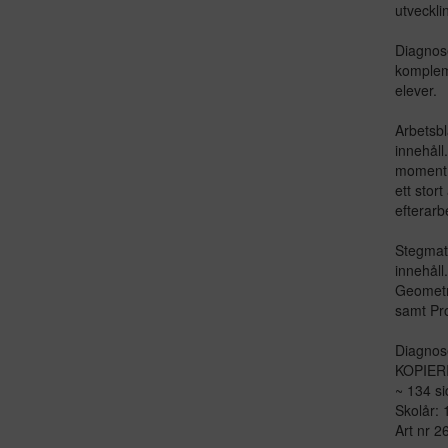
utveckli
Diagnose
kompleme
elever.
Arbetsbl
innehåll
moment 
ett stort
efterarb
Stegmatt
innehåll
Geometri
samt Pr
Diagnose
KOPIE
~ 134 sid
Skolår: 
Art nr 