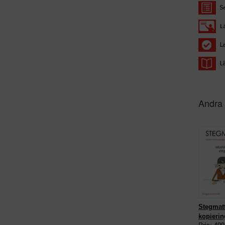
Andra 
Stegmatt
kopieri