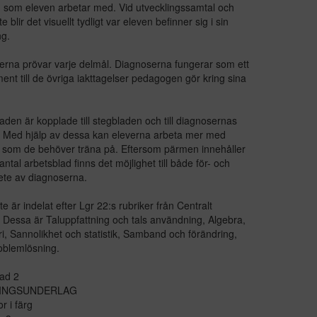
 som eleven arbetar med. Vid utvecklingssamtal och
 blir det visuellt tydligt var eleven befinner sig i sin
ng.
rna prövar varje delmål. Diagnoserna fungerar som ett
nt till de övriga iakttagelser pedagogen gör kring sina
aden är kopplade till stegbladen och till diagnosernas
. Med hjälp av dessa kan eleverna arbeta mer med
som de behöver träna på. Eftersom pärmen innehåller
 antal arbetsblad finns det möjlighet till både för- och
ete av diagnoserna.
e är indelat efter Lgr 22:s rubriker från Centralt
. Dessa är Taluppfattning och tals användning, Algebra,
, Sannolikhet och statistik, Samband och förändring,
oblemlösning.
ad 2
RINGSUNDERLAG
r i färg