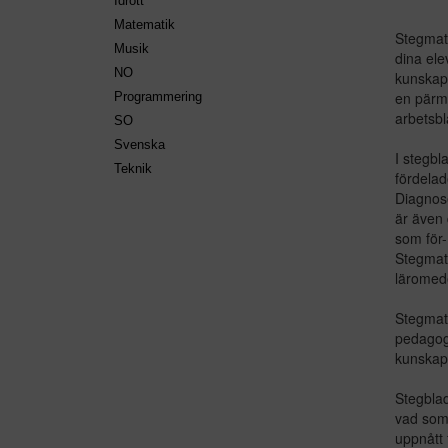
Idrott
Matematik
Stegmatt
Musik
dina ele
NO
kunskaps
en pärm
Programmering
arbetsbl
SO
Svenska
I stegbl
Teknik
fördelad
Diagnose
är även 
som för-
Stegmatt
läromede
Stegmatt
pedagoge
kunskaps
Stegblad
vad som 
uppnått f