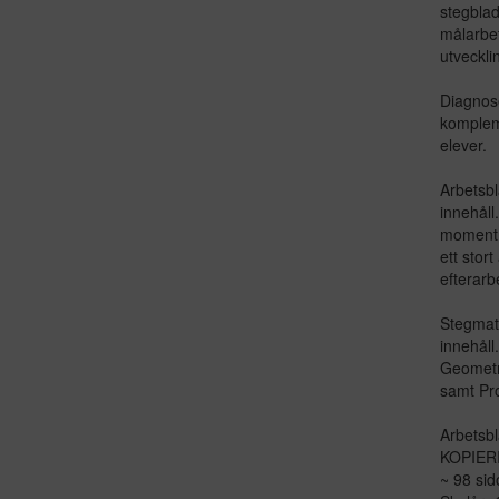
stegblad
målarbete
utveckli
Diagnose
kompleme
elever.
Arbetsbl
innehåll
moment 
ett stort
efterarb
Stegmatt
innehåll
Geometri
samt Pr
Arbetsbl
KOPIE
~ 98 sido