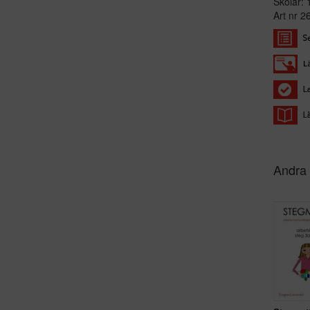
Skolår: 
Art nr 
Andra 