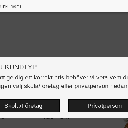
r inkl. moms
J KUNDTYP
matte - arbetsblad 2 kopieringsunder
att ge dig ett korrekt pris behöver vi veta vem d
igen välj skola/företag eller privatperson nedan
499,00 kr
:
Kopieringsunderlag
dor:
98
Skola/Företag
Privatperson
teng-263
Svenska
re:
Thölin, Hanna