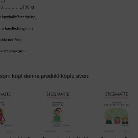
1-3
263……..…...499 kr
som köpt denna produkt köpte även: