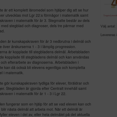
e är ett komplett läromedel som hjälper dig att se hur
ver utvecklas mot Lgr 22:s förmågor i matematik samt
kraven i matematik för år 3. Stegmatte består av dels
 med stegblad och diagnoser, dels tre pärmar med
Välj antal:
ad.
Levereras 
aden är kunskapskraven för år 3 nedbrutna i delmål och
e över årskurserna 1 - 3 i lämplig progression.
rna är kopplade till stegbladens delmål. Arbetsbladen
de kopplade till stegbladens delmål och kan användas
 och efterarbete av diagnoserna. Arbetsbladen i
e kan då också bli elevens egentliga och kompletta
l i matematik.
e gör kunskapskraven tydliga för elever, föräldrar och
r. Stegbladen är gjorda efter Centralt innehåll samt
kraven i matematik för år 1 - 3 i Lgr 22.
en fungerar som en hjälp för att se vad eleven kan och
blir nästa delmål att arbeta mot. När ett delmål är
yller eleven i del av, eller hela delmålet på det aktuella