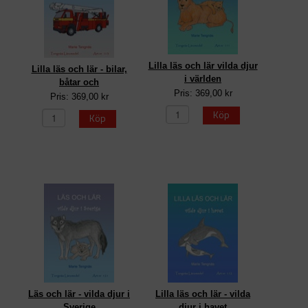
Lilla läs och lär vilda djur
Lilla läs och lär - bilar,
i världen
båtar och
Pris: 369,00 kr
Pris: 369,00 kr
Köp
Köp
Läs och lär - vilda djur i
Lilla läs och lär - vilda
Sverige
djur i havet