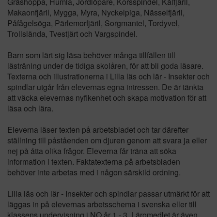
Gräshoppa, Humla, Jordlöpare, Korsspindel, Kålfjäril,
Makaonfjäril, Mygga, Myra, Nyckelpiga, Nässelfjäril,
Påfågelsöga, Pärlemorfjäril, Sorgmantel, Tordyvel,
Trollslända, Tvestjärt och Vargspindel.
Barn som lärt sig läsa behöver många tillfällen till
lästräning under de tidiga skolåren, för att bli goda läsare.
Texterna och illustrationerna i Lilla läs och lär - Insekter och
spindlar utgår från elevernas egna intressen. De är tänkta
att väcka elevernas nyfikenhet och skapa motivation för att
läsa och lära.
Eleverna läser texten på arbetsbladet och tar därefter
ställning till påståenden om djuren genom att svara ja eller
nej på åtta olika frågor. Eleverna får träna att söka
information i texten. Faktatexterna på arbetsbladen
behöver inte arbetas med i någon särskild ordning.
Lilla läs och lär - Insekter och spindlar passar utmärkt för att
läggas in på elevernas arbetsschema i svenska eller till
klassens undervisning i NO år 1 - 3. Läromedlet är även