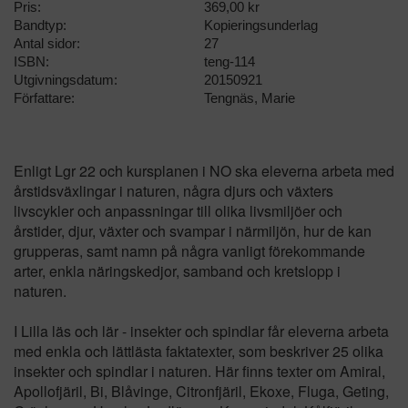
Pris:
369,00 kr
Bandtyp:
Kopieringsunderlag
Antal sidor:
27
ISBN:
teng-114
Utgivningsdatum:
20150921
Författare:
Tengnäs, Marie
Enligt Lgr 22 och kursplanen i NO ska eleverna arbeta med
årstidsväxlingar i naturen, några djurs och växters
livscykler och anpassningar till olika livsmiljöer och
årstider, djur, växter och svampar i närmiljön, hur de kan
grupperas, samt namn på några vanligt förekommande
arter, enkla näringskedjor, samband och kretslopp i
naturen.
I Lilla läs och lär - insekter och spindlar får eleverna arbeta
med enkla och lättlästa faktatexter, som beskriver 25 olika
insekter och spindlar i naturen. Här finns texter om Amiral,
Apollofjäril, Bi, Blåvinge, Citronfjäril, Ekoxe, Fluga, Geting,