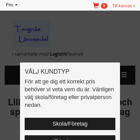
Toggle
Pris
Till kassan »
0
navigation
VÄLJ KUNDTYP
För att ge dig ett korrekt pris
behöver vi veta vem du är. Vänligen
välj skola/företag eller privatperson
Lilla läs och lär - insekter och
nedan.
spindlar Kopieringsunderlag
Skola/Företag