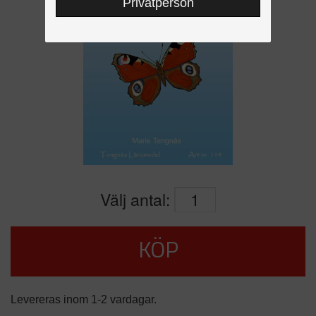
Privatperson
Välj antal:
KÖP
Levereras inom 1-2 vardagar.