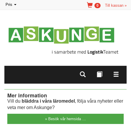
Toggle
Pris
Till kassan »
0
navigation
Mer information
Vill du
bläddra i våra läromedel
, följa våra nyheter eller
veta mer om Askunge?
» Besök vår hemsida …