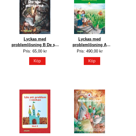
Lyckas med
Lyckas med
problemlösning B De sju
problemlösning A
portarna
Lärarstöd för
Pris: 65,00 kr
Pris: 490,00 kr
Köp
Köp