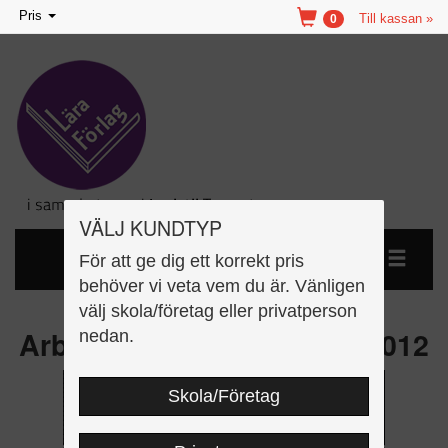
Toggle
Pris
Till kassan »
0
navigation
VÄLJ KUNDTYP
För att ge dig ett korrekt pris
behöver vi veta vem du är. Vänligen
välj skola/företag eller privatperson
Arbetsmiljö, faktabok rev 2012
nedan.
Skola/Företag