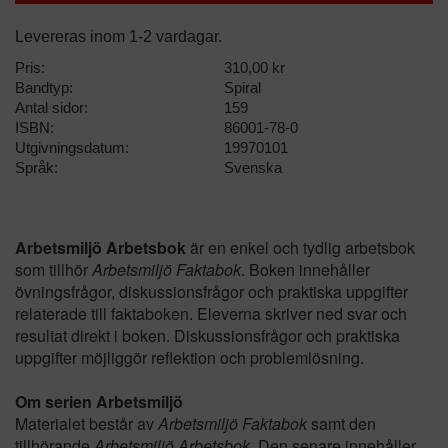
Levereras inom 1-2 vardagar.
Pris:
310,00 kr
Bandtyp:
Spiral
Antal sidor:
159
ISBN:
86001-78-0
Utgivningsdatum:
19970101
Språk:
Svenska
Arbetsmiljö Arbetsbok
är en enkel och tydlig arbetsbok
som tillhör
Arbetsmiljö Faktabok
. Boken innehåller
övningsfrågor, diskussionsfrågor och praktiska uppgifter
relaterade till faktaboken. Eleverna skriver ned svar och
resultat direkt i boken. Diskussionsfrågor och praktiska
uppgifter möjliggör reflektion och problemlösning.
Om serien Arbetsmiljö
Materialet består av
Arbetsmiljö Faktabok
samt den
tillhörande
Arbetsmiljö Arbetsbok
. Den senare innehåller